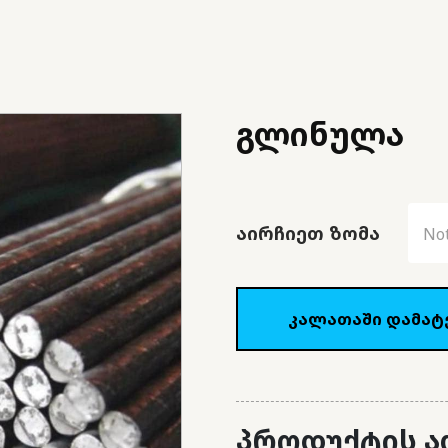
გლინულა
ᲐᲘᲠᲩᲘᲔᲗ ᲖᲝᲛᲐ
Not
კალათაში დამატ
პროდუქტის ა