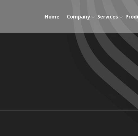
Home
Company
Services
Prod