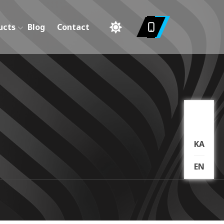
ucts
Blog
Contact
KA
EN